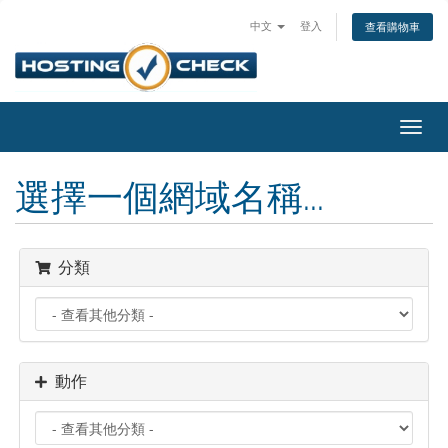
中文
登入
查看購物車
切
換
導
選擇一個網域名稱...
覽
分類
動作