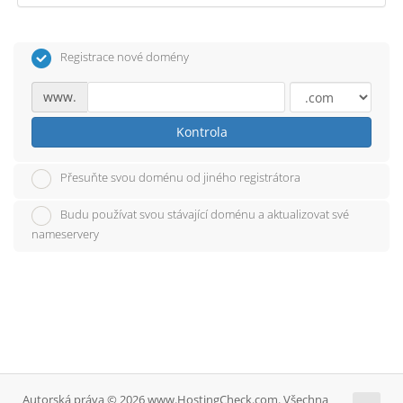
Registrace nové domény
www.
Kontrola
Přesuňte svou doménu od jiného registrátora
Budu používat svou stávající doménu a aktualizovat své
nameservery
Autorská práva © 2026 www.HostingCheck.com. Všechna