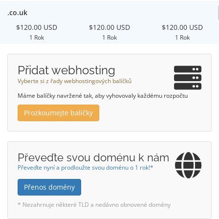
.co.uk
$120.00 USD
$120.00 USD
$120.00 USD
1 Rok
1 Rok
1 Rok
Přidat webhosting
Vyberte si z řady webhostingových balíčků
Máme balíčky navržené tak, aby vyhovovaly každému rozpočtu
Prozkoumejte balíčky
Převeďte svou doménu k nám
Převeďte nyní a prodloužte svou doménu o 1 rok!*
Přenos domény
* Nezahrnuje některé TLD a nedávno obnovené domény