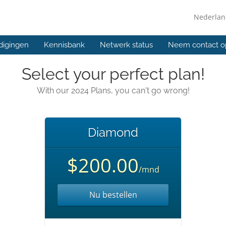
Nederla
digingen
Kennisbank
Netwerk status
Neem contact o
Select your perfect plan!
With our 2024 Plans, you can't go wrong!
Diamond
$200.00
/mnd
Nu bestellen