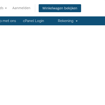
nds
Aanmelden
Winkelwagen bekijken
p met ons
cPanel Login
Rekening