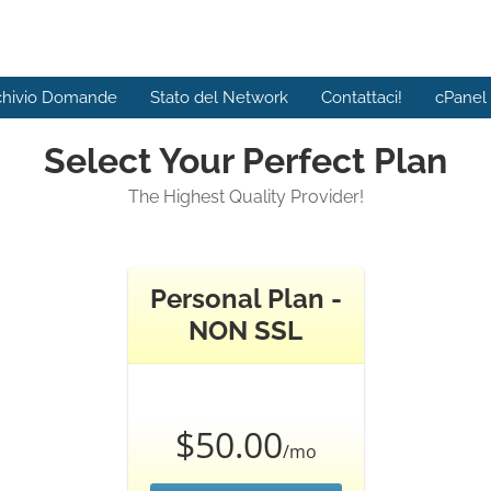
chivio Domande
Stato del Network
Contattaci!
cPanel
Select Your Perfect Plan
The Highest Quality Provider!
Personal Plan -
NON SSL
$50.00
/mo