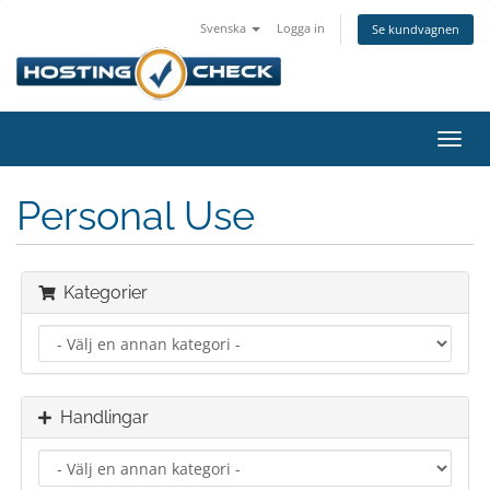
Svenska
Logga in
Se kundvagnen
Växla
navig
Personal Use
Kategorier
Handlingar