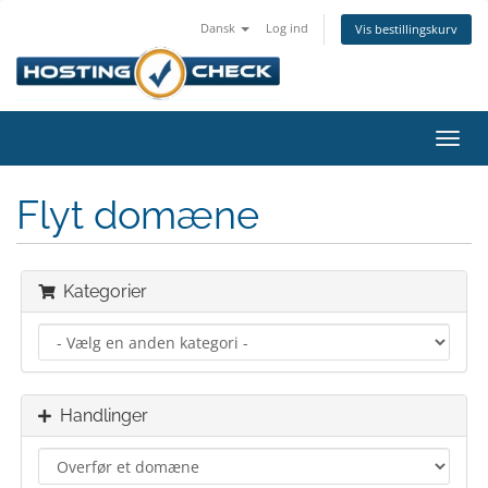
Dansk
Log ind
Vis bestillingskurv
Skift
navig
Flyt domæne
Kategorier
Handlinger