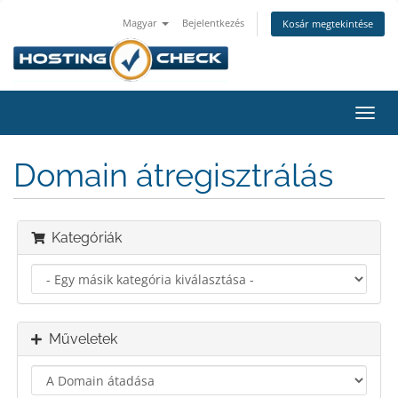
Magyar
Bejelentkezés
Kosár megtekintése
Váltá
a
navig
Domain átregisztrálás
Kategóriák
Műveletek